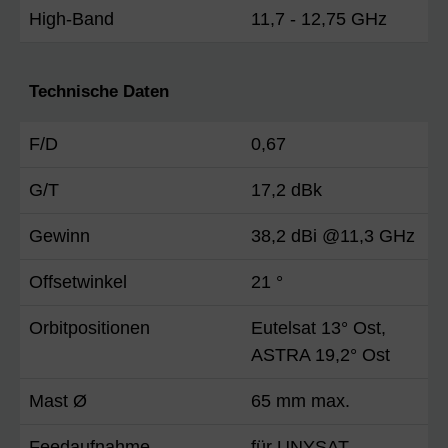
High-Band
11,7 - 12,75 GHz
Technische Daten
F/D
0,67
G/T
17,2 dBk
Gewinn
38,2 dBi @11,3 GHz
Offsetwinkel
21 °
Orbitpositionen
Eutelsat 13° Ost,
ASTRA 19,2° Ost
Mast Ø
65 mm max.
Feedaufnahme
für UNYSAT-