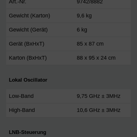
Art.-Nr.
9742/8882
Gewicht (Karton)
9,6 kg
Gewicht (Gerät)
6 kg
Gerät (BxHxT)
85 x 87 cm
Karton (BxHxT)
88 x 95 x 24 cm
Lokal Oscillator
Low-Band
9,75 GHz ± 3MHz
High-Band
10,6 GHz ± 3MHz
LNB-Steuerung