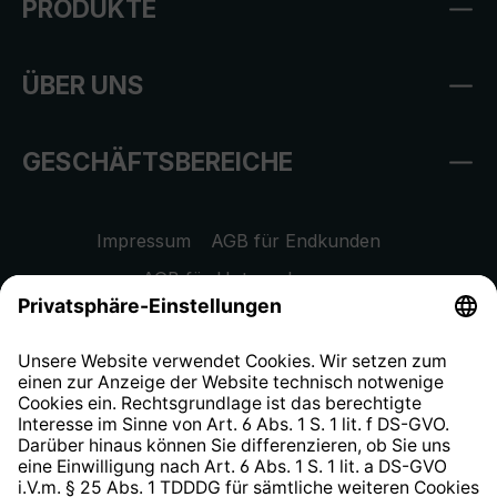
PRODUKTE
ÜBER UNS
GESCHÄFTSBEREICHE
Impressum
AGB für Endkunden
AGB für Unternehmen
Datenschutzhinweis
EU Data Act
Widerrufsrecht
Hinweisgeberschutzsystem
Barrierefreiheit