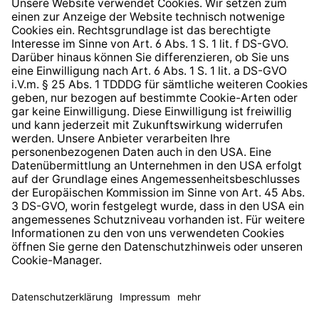
Hinweisgeberschutzsystem
Barrierefreiheit
* Alle Preise inkl. gesetzl. Mehrwertsteuer zzgl.
Versandkosten
und ggf. Nachnahmegebühren, wenn nicht
anders angegeben.