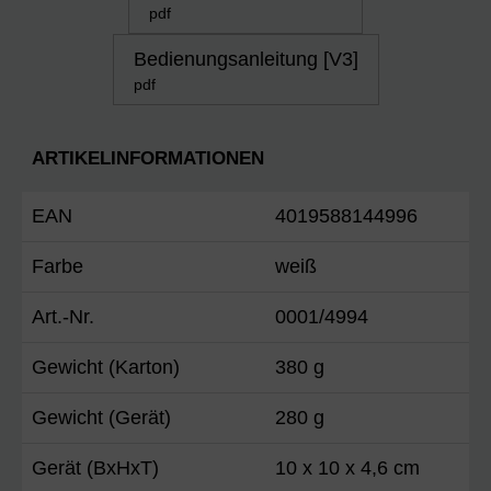
pdf
Bedienungsanleitung [V3]
pdf
ARTIKELINFORMATIONEN
EAN
4019588144996
Farbe
weiß
Art.-Nr.
0001/4994
Gewicht (Karton)
380 g
Gewicht (Gerät)
280 g
Gerät (BxHxT)
10 x 10 x 4,6 cm