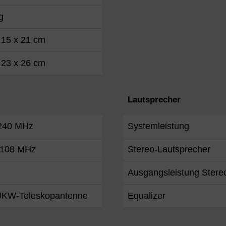
g
 15 x 21 cm
 23 x 26 cm
Lautsprecher
 240 MHz
Systemleistung
- 108 MHz
Stereo-Lautsprecher
Ausgangsleistung Stere
KW-Teleskopantenne
Equalizer