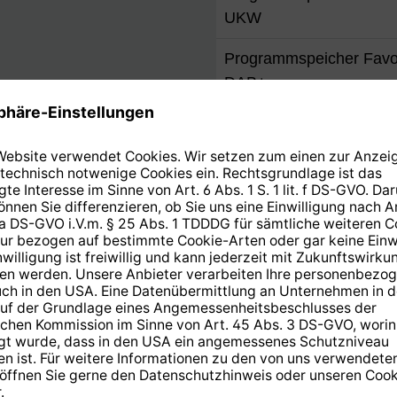
UKW
Programmspeicher Favo
DAB+
Display
Typ
Größe
Auflösung (Linien x Zeil
Dimmbar
Slide-Show / catSLS