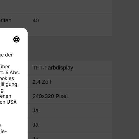
riten
40
TFT-Farbdisplay
2,4 Zoll
en)
240x320 Pixel
Ja
Ja