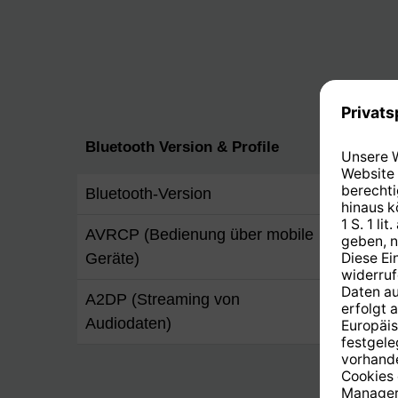
Bluetooth Version & Profile
Bluetooth-Version
4,2
AVRCP (Bedienung über mobile
ja
Geräte)
A2DP (Streaming von
ja
Audiodaten)