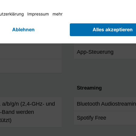
RadioVIS
Netzwerk & Kommunikat
Bluetooth
App-Steuerung
Streaming
 a/b/g/n (2,4-GHz- und
Bluetooth Audiostreami
-Band werden
Spotify Free
tützt)