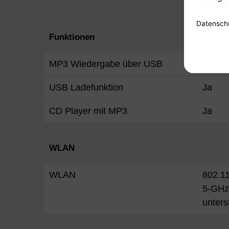
Funktionen
MP3 Wiedergabe über USB
Ja
USB Ladefunktion
Ja
CD Player mit MP3
Ja
WLAN
WLAN
802.11
5-GHz
unters