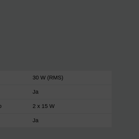
30 W (RMS)
Ja
o
2 x 15 W
Ja