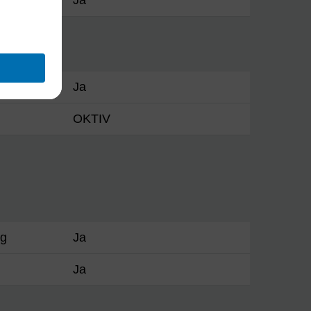
Ja
ion
Ja
OKTIV
ng
Ja
Ja