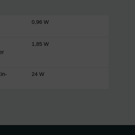
0,96 W
1,85 W
er
in-
24 W