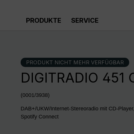
m Hauptinhalt springen
Zur Suche springen
Zur Hauptnavigation springen
PRODUKTE
SERVICE
PRODUKT NICHT MEHR VERFÜGBAR
DIGITRADIO 451 
(0001/3938)
DAB+/UKW/Internet-Stereoradio mit CD-Player
Spotify Connect