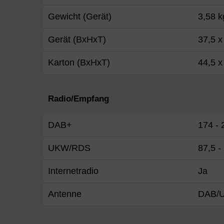
Gewicht (Gerät)
3,58 k
Gerät (BxHxT)
37,5 x
Karton (BxHxT)
44,5 x
Radio/Empfang
DAB+
174 -
UKW/RDS
87,5 
Internetradio
Ja
Antenne
DAB/U