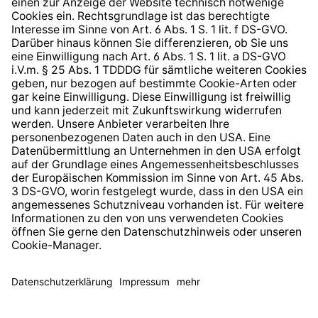
Hinweisgeberschutzsystem
Barrierefreiheit
* Alle Preise inkl. gesetzl. Mehrwertsteuer zzgl.
Versandkosten
und ggf. Nachnahmegebühren, wenn nicht
anders angegeben.