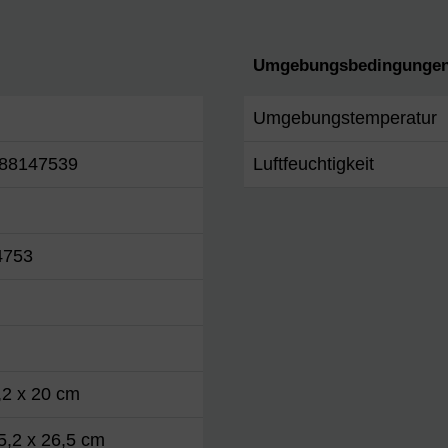
Umgebungsbedingungen
Umgebungstemperatur
88147539
Luftfeuchtigkeit
4753
,2 x 20 cm
5,2 x 26,5 cm