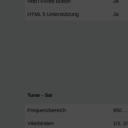
HbbTV/Red Button
Ja
HTML 5 Unterstützung
Ja
Tuner - Sat
Frequenzbereich
950 ..
Viterbiraten
1/2, 2/