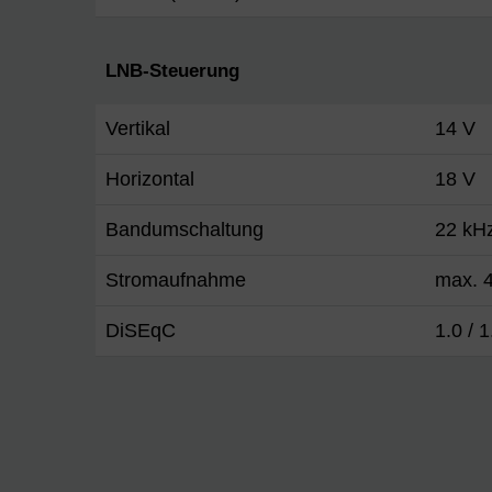
LNB-Steuerung
Vertikal
14 V
Horizontal
18 V
Bandumschaltung
22 kH
Stromaufnahme
max. 4
DiSEqC
1.0 / 1