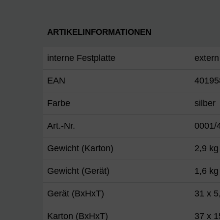
ARTIKELINFORMATIONEN
interne Festplatte
extern
EAN
40195
Farbe
silber
Art.-Nr.
0001/
Gewicht (Karton)
2,9 kg
Gewicht (Gerät)
1,6 kg
Gerät (BxHxT)
31 x 5
Karton (BxHxT)
37 x 1