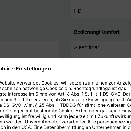
HD
Bedienung/Komfort
Sleeptimer
 2.0)
Wecktimer
hts / links)