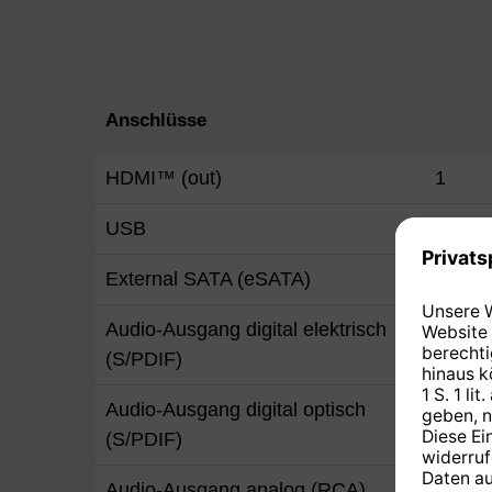
Anschlüsse
HDMI™ (out)
1
USB
3 (USB
External SATA (eSATA)
Ja
Audio-Ausgang digital elektrisch
Ja
(S/PDIF)
Audio-Ausgang digital optisch
Ja
(S/PDIF)
Audio-Ausgang analog (RCA)
Ja (rec