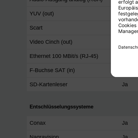
YUV (out)
1
Scart
1
Video Cinch (out)
1
Ethernet 100 MBit/s (RJ-45)
Ja (RJ
F-Buchse SAT (in)
2
SD-Kartenleser
Ja
Entschlüsselungssysteme
Conax
Ja
Nagravision
Ja