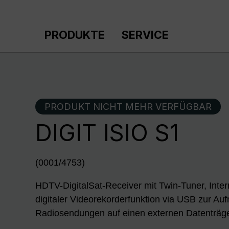
m Hauptinhalt springen
Zur Suche springen
Zur Hauptnavigation springen
PRODUKTE
SERVICE
PRODUKT NICHT MEHR VERFÜGBAR
DIGIT ISIO S1
(0001/4753)
HDTV-DigitalSat-Receiver mit Twin-Tuner, Intern
digitaler Videorekorderfunktion via USB zur A
Radiosendungen auf einen externen Datenträge