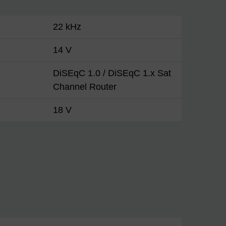
22 kHz
14 V
DiSEqC 1.0 / DiSEqC 1.x Sat
Channel Router
18 V