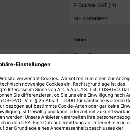
F-Buchse SAT (in)
SD-Kartenleser
Tuner
Tuner-Typ
TECHNIROUTER ready
Eingangsimpedanz
Empfang von
TechniSat Mehrwertdien