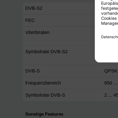
DVB-S2
8PSK 
FEC
Viter
Viterbiraten
1/2, 2/
Anpas
Symbolrate DVB-S2
10 ..
30Mba
DVB-S
QPSK
Frequenzbereich
950 ..
Symbolrate DVB-S
2 ... 
Sonstige Features