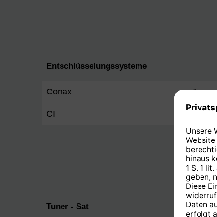
Entschlüsselungssysteme
Conax
Ja
CI
Ja
Tuner - Sat