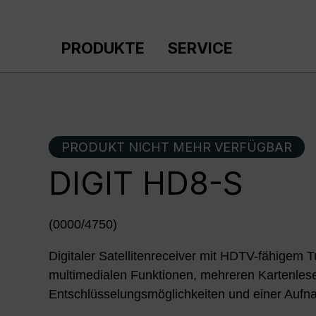
m Hauptinhalt springen
Zur Suche springen
Zur Hauptnavigation springen
PRODUKTE
SERVICE
PRODUKT NICHT MEHR VERFÜGBAR
DIGIT HD8-S
(0000/4750)
Digitaler Satellitenreceiver mit HDTV-fähigem T
multimedialen Funktionen, mehreren Kartenles
Entschlüsselungsmöglichkeiten und einer Aufn