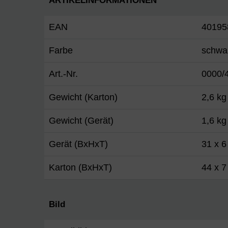
ARTIKELINFORMATIONEN
EAN
40195
Farbe
schwa
Art.-Nr.
0000/
Gewicht (Karton)
2,6 kg
Gewicht (Gerät)
1,6 kg
Gerät (BxHxT)
31 x 6
Karton (BxHxT)
44 x 7
Bild