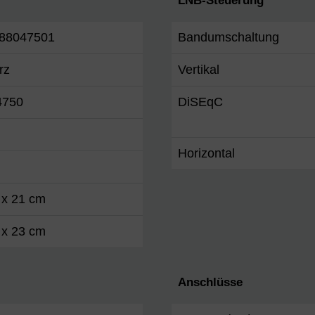
LNB-Steuerung
88047501
Bandumschaltung
rz
Vertikal
4750
DiSEqC
Horizontal
 x 21 cm
 x 23 cm
Anschlüsse