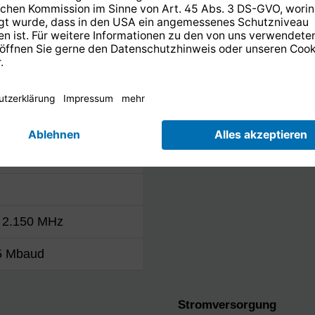
- QPSK
AUTOINSTALL
bi und Reed-Solomon
3, 3/4, 5/6, 7/8 , (autom.
sung)
. 31 Mbaud (8PSK), 10…
ud/s (QPSK)
. 2.150 MHz
45 Mbaud
Stromversorgung