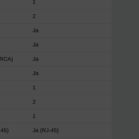
1
2
Ja
Ja
(RCA)
Ja
Ja
1
2
1
-45)
Ja (RJ-45)