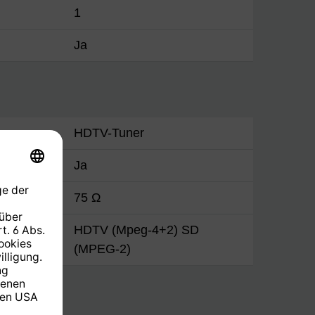
1
Ja
HDTV-Tuner
Ja
75 Ω
HDTV (Mpeg-4+2) SD
(MPEG-2)
ste