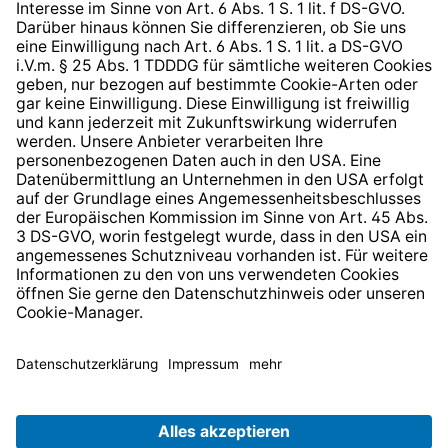
Barrierefreiheit
* Alle Preise inkl. gesetzl. Mehrwertsteuer zzgl.
Versandkosten
und ggf. Nachnahmegebühren, wenn nicht
anders angegeben.
© 2026 TechniSat Digital GmbH