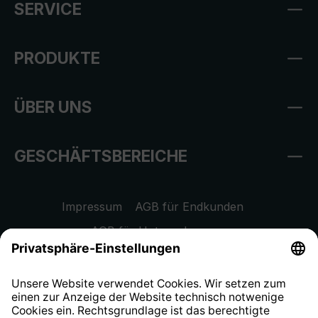
SERVICE
PRODUKTE
ÜBER UNS
GESCHÄFTSBEREICHE
Impressum
AGB für Endkunden
AGB für Unternehmen
Datenschutzhinweis
EU Data Act
Widerrufsrecht
Hinweisgeberschutzsystem