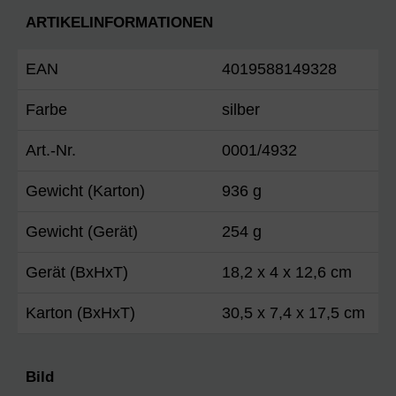
ARTIKELINFORMATIONEN
EAN
4019588149328
Farbe
silber
Art.-Nr.
0001/4932
Gewicht (Karton)
936 g
Gewicht (Gerät)
254 g
Gerät (BxHxT)
18,2 x 4 x 12,6 cm
Karton (BxHxT)
30,5 x 7,4 x 17,5 cm
Bild