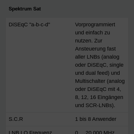
Spektrum Sat
DiSEqC "a-b-c-d"
Vorprogrammiert
und einfach zu
nutzen. Zur
Ansteuerung fast
aller LNBs (analog
oder DiSEqC, single
und dual feed) und
Multischalter (analog
oder DiSEqC mit 4,
8, 12, 16 Eingängen
und SCR-LNBs).
S.C.R
1 bis 8 Anwender
LNB LO Frequenz
0 ... 20.000 MHz