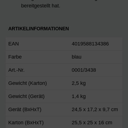
bereitgestellt hat.
ARTIKELINFORMATIONEN
EAN
4019588134386
Farbe
blau
Art.-Nr.
0001/3438
Gewicht (Karton)
2,5 kg
Gewicht (Gerät)
1,4 kg
Gerät (BxHxT)
24,5 x 17,2 x 9,7 cm
Karton (BxHxT)
25,5 x 25 x 16 cm