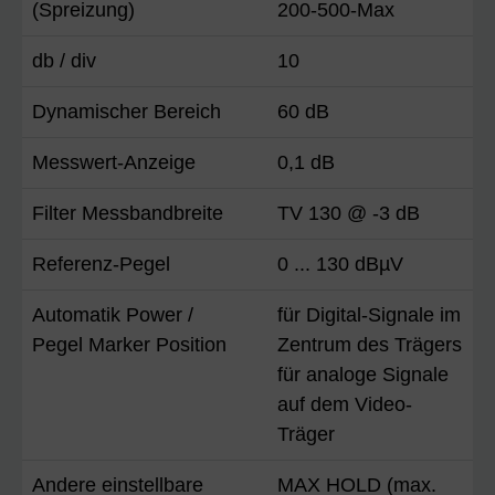
(Spreizung)
200-500-Max
db / div
10
Dynamischer Bereich
60 dB
Messwert-Anzeige
0,1 dB
Filter Messbandbreite
TV 130 @ -3 dB
Referenz-Pegel
0 ... 130 dBµV
Automatik Power /
für Digital-Signale im
Pegel Marker Position
Zentrum des Trägers
für analoge Signale
auf dem Video-
Träger
Andere einstellbare
MAX HOLD (max.