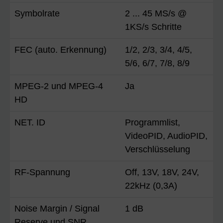
Symbolrate
2 ... 45 MS/s @
1KS/s Schritte
FEC (auto. Erkennung)
1/2, 2/3, 3/4, 4/5,
5/6, 6/7, 7/8, 8/9
MPEG-2 und MPEG-4
Ja
HD
NET. ID
Programmlist,
VideoPID, AudioPID,
Verschlüsselung
RF-Spannung
Off, 13V, 18V, 24V,
22kHz (0,3A)
Noise Margin / Signal
1 dB
Reserve und SNR