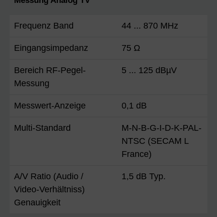
Messung Analog TV
Frequenz Band
44 ... 870 MHz
Eingangsimpedanz
75 Ω
Bereich RF-Pegel-
5 ... 125 dBµV
Messung
Messwert-Anzeige
0,1 dB
Multi-Standard
M-N-B-G-I-D-K-PAL-
NTSC (SECAM L
France)
A/V Ratio (Audio /
1,5 dB Typ.
Video-Verhältniss)
Genauigkeit