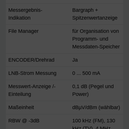
Messergebnis-
Bargraph +
Indikation
Spitzenwertanzeige
File Manager
für Organisation von
Programm- und
Messdaten-Speicher
ENCODER/Drehrad
Ja
LNB-Strom Messung
0 ... 500 mA
Messwert-Anzeige /-
0,1 dB (Pegel und
Einteilung
Power)
Maßeinheit
dBµV/dBm (wählbar)
RBW @ -3dB
100 kHz (FM), 130
kHz (TV), 4 MHz