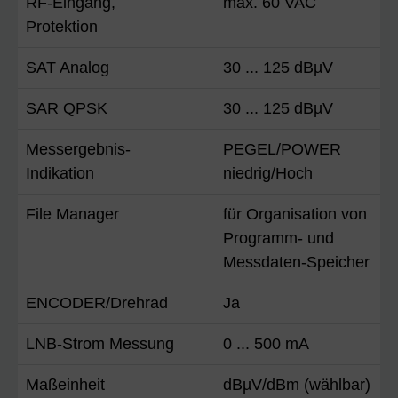
RF-Eingang,
max. 60 VAC
Protektion
SAT Analog
30 ... 125 dBµV
SAR QPSK
30 ... 125 dBµV
Messergebnis-
PEGEL/POWER
Indikation
niedrig/Hoch
File Manager
für Organisation von
Programm- und
Messdaten-Speicher
ENCODER/Drehrad
Ja
LNB-Strom Messung
0 ... 500 mA
Maßeinheit
dBµV/dBm (wählbar)