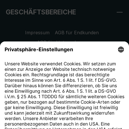
GESCHÄFTSBEREICHE
Impressum
AGB für Endkunden
AGB für Unternehmen
Datenschutzhinweis
EU Data Act
Widerrufsrecht
Hinweisgeberschutzsystem
Barrierefreiheit