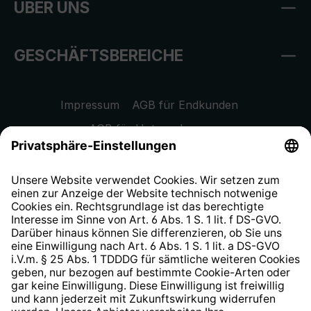
ÜBER UNS
GESCHÄFTSBEREICHE
Impressum
AGB für Endkunden
AGB für Unternehmen
Datenschutzhinweis
EU Data Act
Widerrufsrecht
Hinweisgeberschutzsystem
Barrierefreiheit