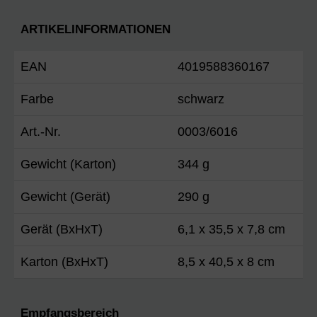
ARTIKELINFORMATIONEN
EAN
4019588360167
Farbe
schwarz
Art.-Nr.
0003/6016
Gewicht (Karton)
344 g
Gewicht (Gerät)
290 g
Gerät (BxHxT)
6,1 x 35,5 x 7,8 cm
Karton (BxHxT)
8,5 x 40,5 x 8 cm
Empfangsbereich