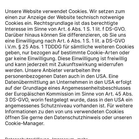
Widerrufsrecht
Hinweisgeberschutzsystem
Barrierefreiheit
* Alle Preise inkl. gesetzl. Mehrwertsteuer zzgl.
Versandkosten
und ggf. Nachnahmegebühren, wenn nicht
anders angegeben.