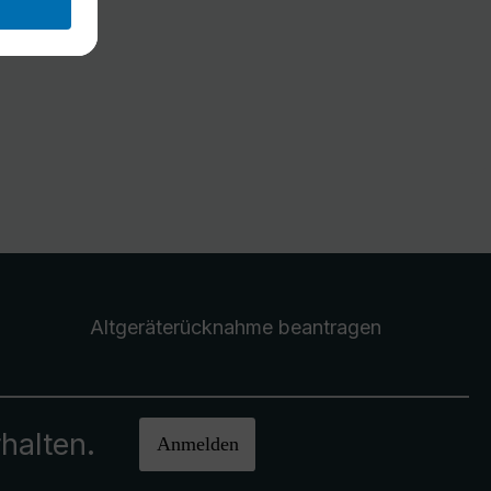
Altgeräterücknahme
beantragen
halten.
Anmelden