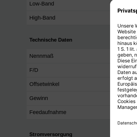
Low-Band
950 -
High-Band
1.100
Technische Daten
Nennmaß
0,33 
F/D
0,6
Offsetwinkel
30 °
Gewinn
30 dB
Feedaufnahme
40 m
Stromversorgung