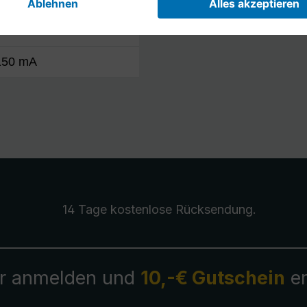
 20 V
150 mA
14 Tage kostenlose
Rücksendung
.
r anmelden und
10,-€ Gutschein
er