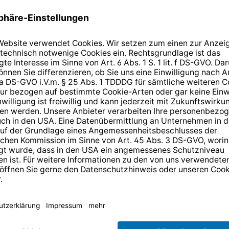
 1.950 MHz
Low-Band
 - 2.150 MHz
High-Band
Rauschmaß
m
Rauschmaß
i @ 11,3 GHz
m