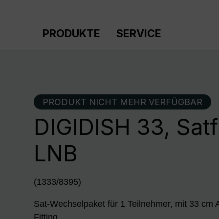
m Hauptinhalt springen
Zur Suche springen
Zur Hauptnavigation springen
PRODUKTE
SERVICE
PRODUKT NICHT MEHR VERFÜGBAR
DIGIDISH 33, Satf
LNB
(1333/8395)
Sat-Wechselpaket für 1 Teilnehmer, mit 33 cm
Fitting