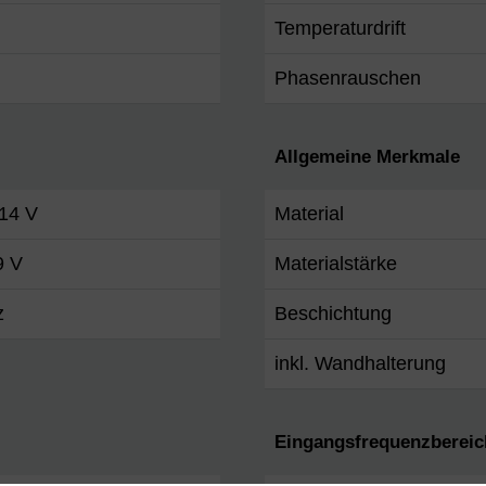
Temperaturdrift
Phasenrauschen
Allgemeine Merkmale
 14 V
Material
9 V
Materialstärke
z
Beschichtung
inkl. Wandhalterung
Eingangsfrequenzbereic