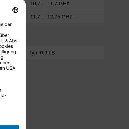
10,7 ... 11,7 GHz
11,7 ... 12,75 GHz
typ. 0,9 dB