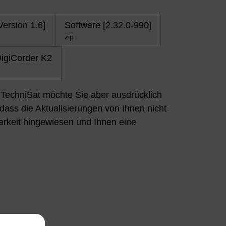
ersion 1.6]
Software [2.32.0-990]
zip
igiCorder K2
n. TechniSat möchte Sie aber ausdrücklich
 dass die Aktualisierungen von Ihnen nicht
arkeit hingewiesen und Ihnen eine