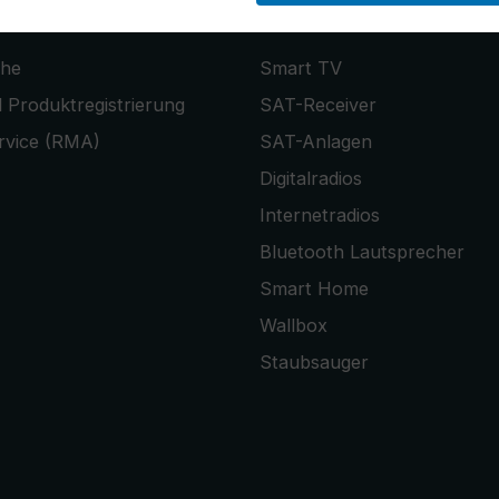
PRODUKTE
che
Smart TV
 Produktregistrierung
SAT-Receiver
rvice (RMA)
SAT-Anlagen
Digitalradios
Internetradios
Bluetooth Lautsprecher
Smart Home
Wallbox
Staubsauger