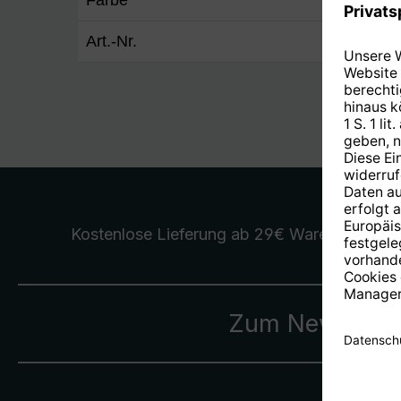
Farbe
silber
Art.-Nr.
0004/
Kostenlose Lieferung
ab 29€ Warenwert
Zum Newslette