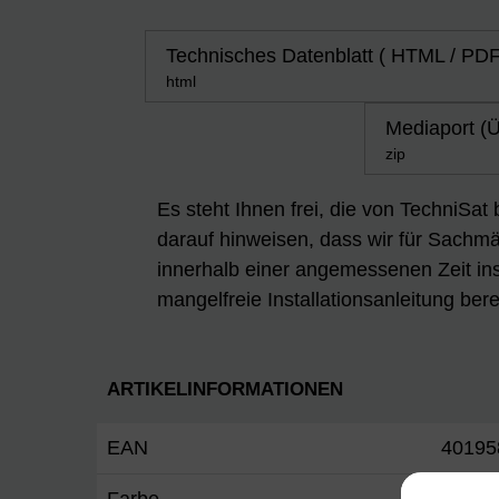
Technisches Datenblatt ( HTML / PDF
html
Mediaport (Ü
zip
Es steht Ihnen frei, die von TechniSat
darauf hinweisen, dass wir für Sachmän
innerhalb einer angemessenen Zeit ins
mangelfreie Installationsanleitung berei
ARTIKELINFORMATIONEN
EAN
40195