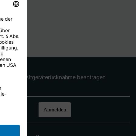
Altgeräterücknahme
beantragen
halten.
Anmelden