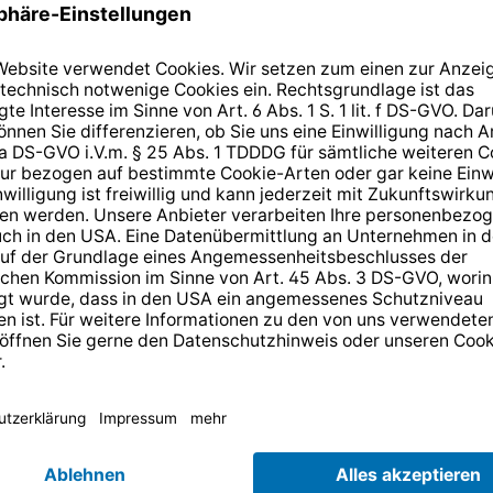
4665
14 Tage kostenlose
Rücksendung
.
r anmelden und
10,-€ Gutschein
er