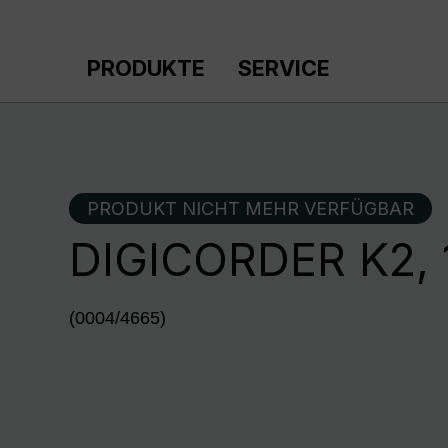
m Hauptinhalt springen
Zur Suche springen
Zur Hauptnavigation springen
PRODUKTE
SERVICE
PRODUKT NICHT MEHR VERFÜGBAR
DIGICORDER K2, 
(0004/4665)