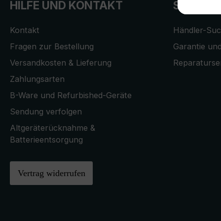
HILFE UND KONTAKT
SERVICE
Kontakt
Händler-Su
Fragen zur Bestellung
Garantie und
Versandkosten & Lieferung
Reparaturse
Zahlungsarten
B-Ware und Refurbished-Geräte
Sendung verfolgen
Altgeräterücknahme &
Batterieentsorgung
Vertrag widerrufen