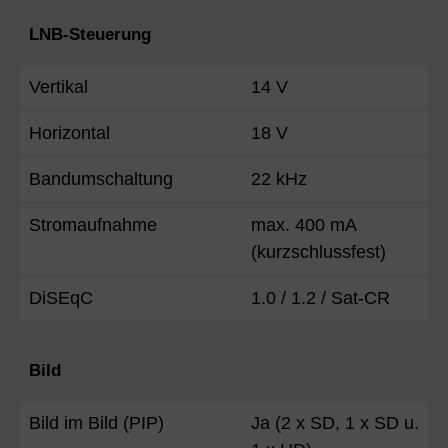
LNB-Steuerung
Vertikal
14 V
Horizontal
18 V
Bandumschaltung
22 kHz
Stromaufnahme
max. 400 mA
(kurzschlussfest)
DiSEqC
1.0 / 1.2 / Sat-CR
Bild
Bild im Bild (PIP)
Ja (2 x SD, 1 x SD u.