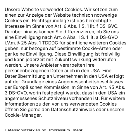
Widerrufsrecht
Hinweisgeberschutzsystem
Barrierefreiheit
* Alle Preise inkl. gesetzl. Mehrwertsteuer zzgl.
Versandkosten
und ggf. Nachnahmegebühren, wenn nicht
anders angegeben.