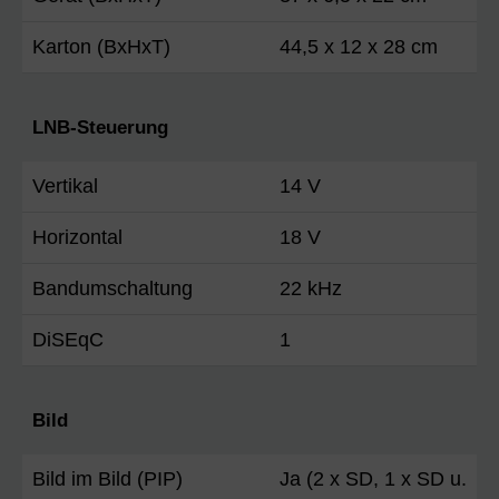
Karton (BxHxT)
44,5 x 12 x 28 cm
LNB-Steuerung
Vertikal
14 V
Horizontal
18 V
Bandumschaltung
22 kHz
DiSEqC
1
Bild
Bild im Bild (PIP)
Ja (2 x SD, 1 x SD u.