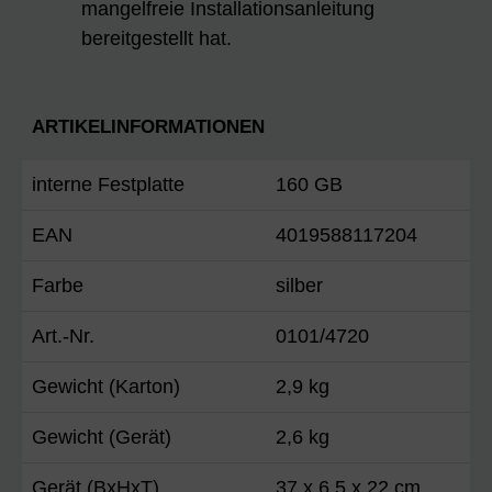
mangelfreie Installationsanleitung
bereitgestellt hat.
ARTIKELINFORMATIONEN
interne Festplatte
160 GB
EAN
4019588117204
Farbe
silber
Art.-Nr.
0101/4720
Gewicht (Karton)
2,9 kg
Gewicht (Gerät)
2,6 kg
Gerät (BxHxT)
37 x 6,5 x 22 cm