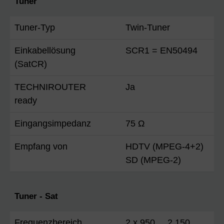
Tuner
Tuner-Typ
Twin-Tuner
Einkabellösung
SCR1 = EN50494
(SatCR)
TECHNIROUTER
Ja
ready
Eingangsimpedanz
75 Ω
Empfang von
HDTV (MPEG-4+2)
SD (MPEG-2)
Tuner - Sat
Frequenzbereich
2 x 950 ... 2.150