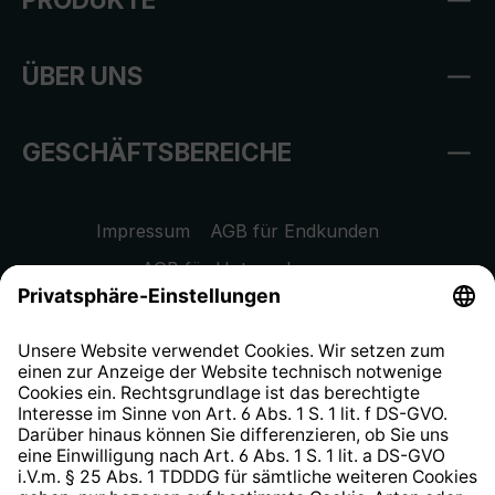
ÜBER UNS
GESCHÄFTSBEREICHE
Impressum
AGB für Endkunden
AGB für Unternehmen
Datenschutzhinweis
EU Data Act
Widerrufsrecht
Hinweisgeberschutzsystem
Barrierefreiheit