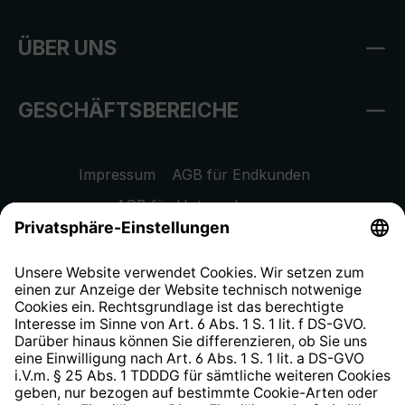
ÜBER UNS
GESCHÄFTSBEREICHE
Impressum
AGB für Endkunden
AGB für Unternehmen
Datenschutzhinweis
EU Data Act
Widerrufsrecht
Hinweisgeberschutzsystem
Barrierefreiheit