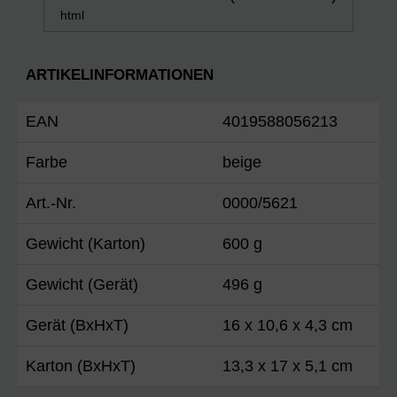
html
ARTIKELINFORMATIONEN
EAN
4019588056213
Farbe
beige
Art.-Nr.
0000/5621
Gewicht (Karton)
600 g
Gewicht (Gerät)
496 g
Gerät (BxHxT)
16 x 10,6 x 4,3 cm
Karton (BxHxT)
13,3 x 17 x 5,1 cm