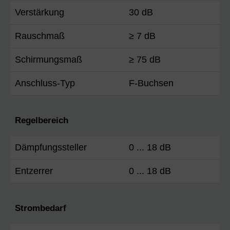
Verstärkung
30 dB
Rauschmaß
≥ 7 dB
Schirmungsmaß
≥ 75 dB
Anschluss-Typ
F-Buchsen
Regelbereich
Dämpfungssteller
0 ... 18 dB
Entzerrer
0 ... 18 dB
Strombedarf