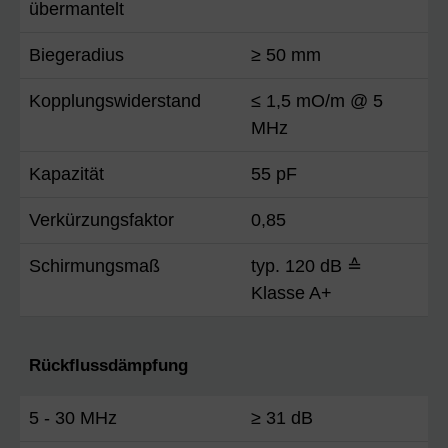
übermantelt
Biegeradius
≥ 50 mm
Kopplungswiderstand
≤ 1,5 mO/m @ 5
MHz
Kapazität
55 pF
Verkürzungsfaktor
0,85
Schirmungsmaß
typ. 120 dB ≙
Klasse A+
Rückflussdämpfung
5 - 30 MHz
≥ 31 dB