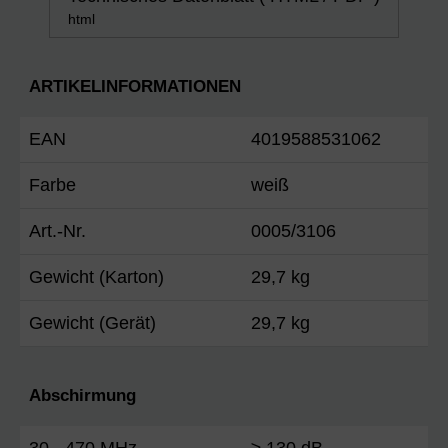
html
ARTIKELINFORMATIONEN
EAN
4019588531062
Farbe
weiß
Art.-Nr.
0005/3106
Gewicht (Karton)
29,7 kg
Gewicht (Gerät)
29,7 kg
Abschirmung
30 - 470 MHz
≥ 130 dB