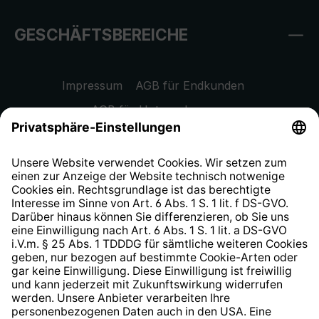
GESCHÄFTSBEREICHE
Impressum
AGB für Endkunden
AGB für Unternehmen
Datenschutzhinweis
EU Data Act
Widerrufsrecht
Hinweisgeberschutzsystem
Barrierefreiheit