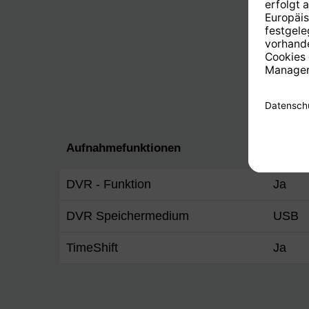
Aufnahmefunktionen
DVR - Funktion
Ja
DVR Speichermedium
USB
TimeShift
Ja