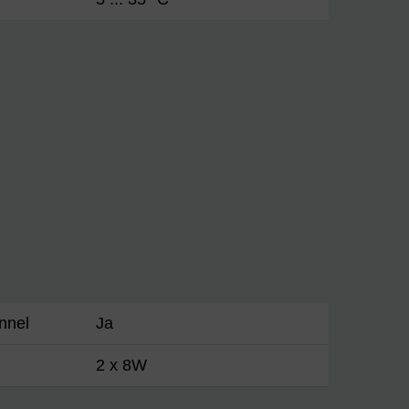
nnel
Ja
2 x 8W