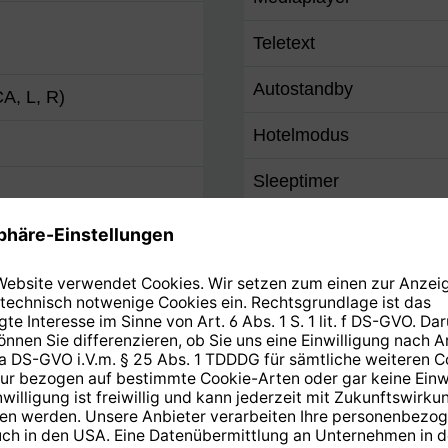
Teletext
Autostandby
A, L, R)
Hotelmodus
Sleeptimer
5mm Klinke)
Internetfunktionen
Smart-TV