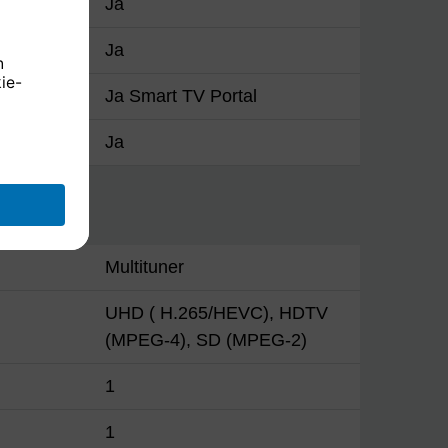
Ja
Ja
Ja Smart TV Portal
Ja
Multituner
UHD ( H.265/HEVC), HDTV
(MPEG-4), SD (MPEG-2)
1
1