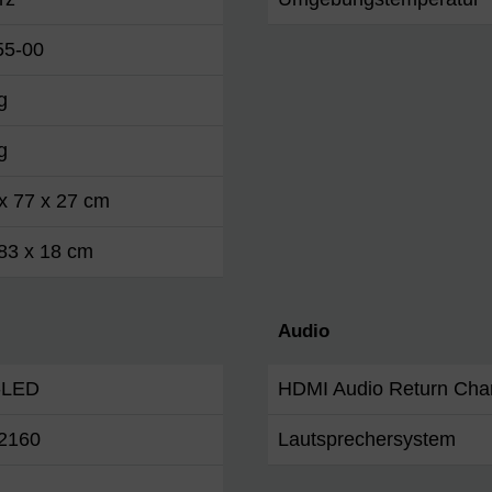
55-00
g
g
x 77 x 27 cm
83 x 18 cm
Audio
t-LED
HDMI Audio Return Cha
2160
Lautsprechersystem