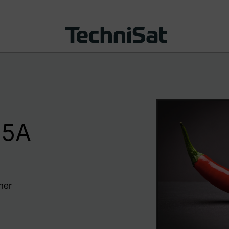
55A
ner