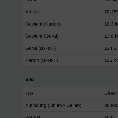
Art.-Nr.
78-25
Gewicht (Karton)
18,3 k
Gewicht (Gerät)
13,6 k
Gerät (BxHxT)
124,5 
Karton (BxHxT)
135 x 
Bild
Typ
Direc
Auflösung (Linien x Zeilen)
3840x
Format
16:9