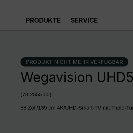
m Hauptinhalt springen
Zur Suche springen
Zur Hauptnavigation springen
PRODUKTE
SERVICE
PRODUKT NICHT MEHR VERFÜGBAR
Wegavision UHD
(78-2555-00)
55 Zoll/139 cm 4K/UHD-Smart-TV mit Triple-Tu