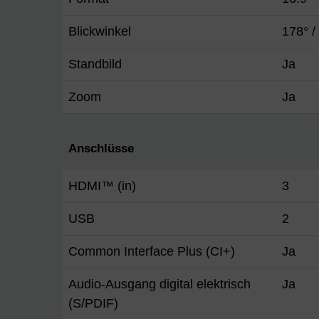
Blickwinkel
178° /
Standbild
Ja
Zoom
Ja
Anschlüsse
HDMI™ (in)
3
USB
2
Common Interface Plus (CI+)
Ja
Audio-Ausgang digital elektrisch
Ja
(S/PDIF)