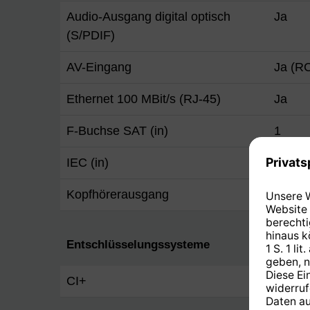
Audio-Ausgang digital optisch
Ja
(S/PDIF)
AV-Eingang
Ja (RC
Ethernet 100 MBit/s (RJ-45)
Ja
F-Buchse SAT (in)
1
IEC (in)
Ja
Kopfhörerausgang
Ja (3,
Entschlüsselungssysteme
CI+
Ja