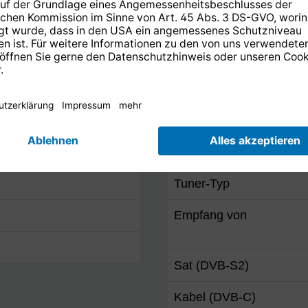
HbbTV/Red Button
Mediatheken
AppStore
Webbrowser
Tuner
Tuner-Typ
Empfang von
Sat (DVB-S2)
Kabel (DVB-C)