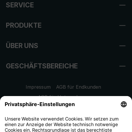
SERVICE
PRODUKTE
ÜBER UNS
GESCHÄFTSBEREICHE
Impressum
AGB für Endkunden
AGB für Unternehmen
Datenschutzhinweis
EU Data Act
Widerrufsrecht
Hinweisgeberschutzsystem