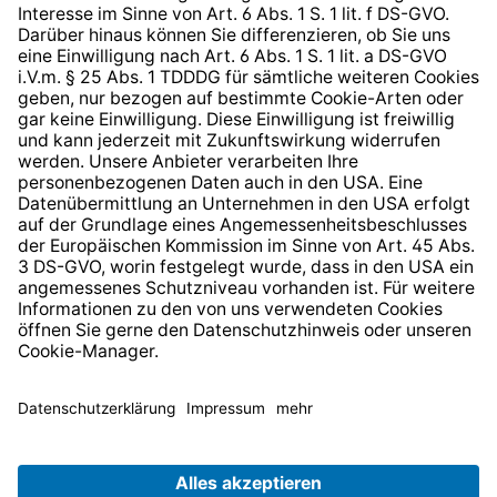
Barrierefreiheit
* Alle Preise inkl. gesetzl. Mehrwertsteuer zzgl.
Versandkosten
und ggf. Nachnahmegebühren, wenn nicht
anders angegeben.
© 2026 TechniSat Digital GmbH