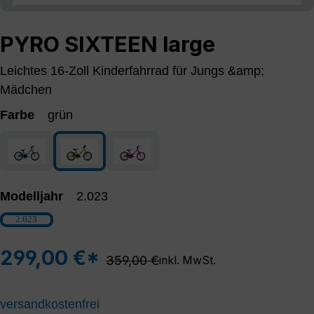
PYRO SIXTEEN large
Leichtes 16-Zoll Kinderfahrrad für Jungs &amp;
Mädchen
Farbe
grün
blau
grün
magenta
Modelljahr
2.023
2.023
299,00 €*
Regulärer Preis:
359,00 €
inkl. MwSt.
versandkostenfrei