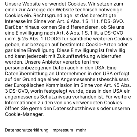
Widerrufsrecht
Hinweisgeberschutzsystem
Barrierefreiheit
* Alle Preise inkl. gesetzl. Mehrwertsteuer zzgl.
Versandkosten
und ggf. Nachnahmegebühren, wenn nicht
anders angegeben.