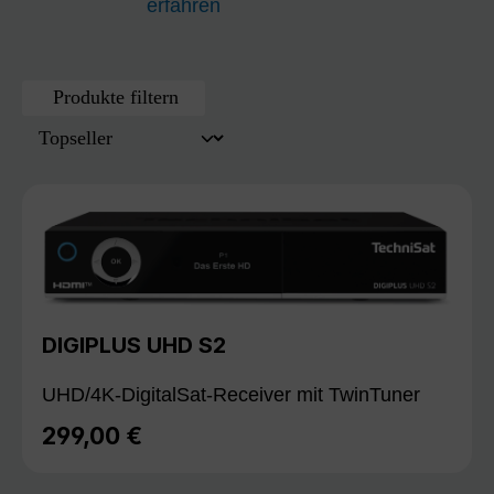
erfahren
Produkte filtern
DIGIPLUS UHD S2
UHD/4K-DigitalSat-Receiver mit TwinTuner
299,00 €
Regulärer Preis: