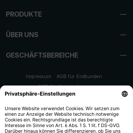
PRODUKTE
ÜBER UNS
GESCHÄFTSBEREICHE
Impressum
AGB für Endkunden
AGB für Unternehmen
Datenschutzhinweis
EU Data Act
Widerrufsrecht
Hinweisgeberschutzsystem
Barrierefreiheit