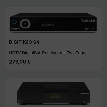
DIGIT ISIO S4
HDTV-DigitalSat-Receiver mit TwinTuner
279,00 €
Regulärer Preis: