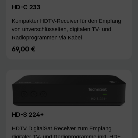
HD-C 233
Kompakter HDTV-Receiver für den Empfang
von unverschlüsselten, digitalen TV- und
Radioprogrammen via Kabel
69,00 €
Regulärer Preis:
HD-S 224+
HDTV-DigitalSat-Receiver zum Empfang
digitaler TV- und Radioprogramme inkl. HD+