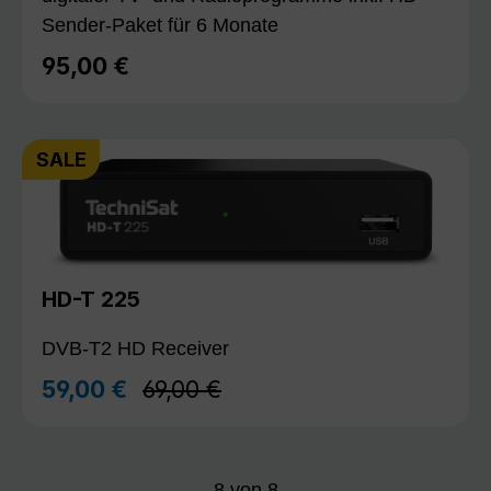
Sender-Paket für 6 Monate
95,00 €
Regulärer Preis:
SALE
HD-T 225
DVB-T2 HD Receiver
Regulärer Preis:
59,00 €
69,00 €
Verkaufspreis:
8
von
8