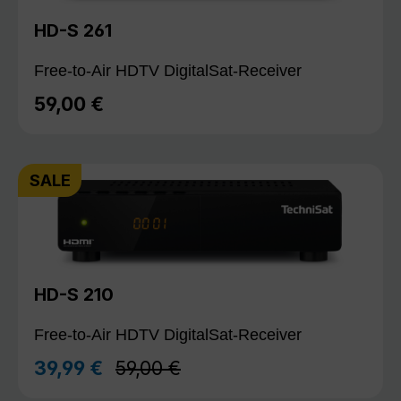
HD-S 261
Free-to-Air HDTV DigitalSat-Receiver
59,00 €
Regulärer Preis:
SALE
HD-S 210
Free-to-Air HDTV DigitalSat-Receiver
Regulärer Preis:
39,99 €
59,00 €
Verkaufspreis: