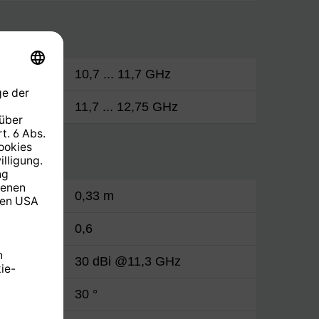
h
10,7 ... 11,7 GHz
11,7 ... 12,75 GHz
0,33 m
0,6
30 dBi @11,3 GHz
30 °