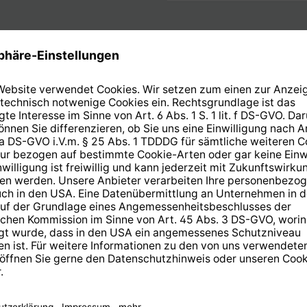
Eingangsfrequenzbereic
 1.950 MHz
Low-Band
 - 2.150 MHz
High-Band
Technische Daten
Nennmaß
F/D
Gewinn
Offsetwinkel