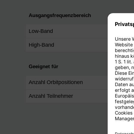
Ausgangsfrequenzbereich
Low-Band
950 -
High-Band
1.100
Geeignet für
Anzahl Orbitpositionen
1
Anzahl Teilnehmer
2