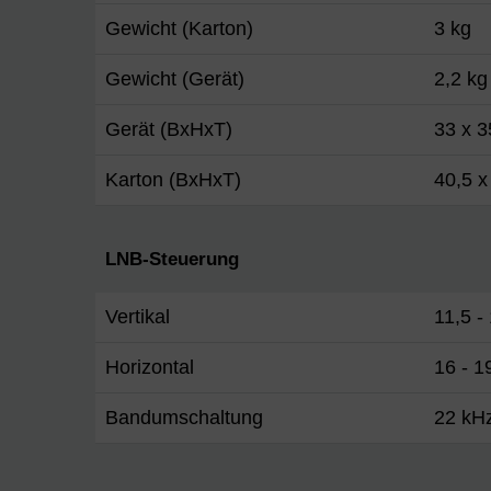
Gewicht (Karton)
3 kg
Gewicht (Gerät)
2,2 kg
Gerät (BxHxT)
33 x 
Karton (BxHxT)
40,5 x
LNB-Steuerung
Vertikal
11,5 -
Horizontal
16 - 1
Bandumschaltung
22 kH