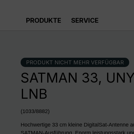
m Hauptinhalt springen
Zur Suche springen
Zur Hauptnavigation springen
PRODUKTE
SERVICE
PRODUKT NICHT MEHR VERFÜGBAR
SATMAN 33, UNY
LNB
(1033/8882)
Hochwertige 33 cm kleine DigitalSat-Antenne a
SATMAN-Ausführung. Enorm leistungsstark und