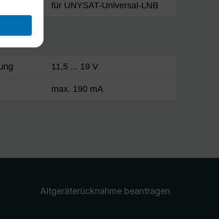
für UNYSAT-Universal-LNB
ung
11,5 ... 19 V
max. 190 mA
Altgeräterücknahme
beantragen