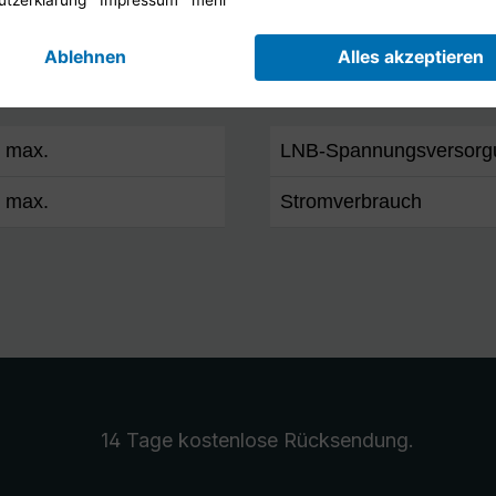
Feedaufnahme
Stromversorgung
B max.
LNB-Spannungsversorg
B max.
Stromverbrauch
14 Tage kostenlose
Rücksendung
.