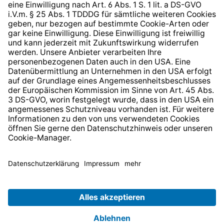
* Alle Preise inkl. gesetzl. Mehrwertsteuer zzgl.
Versandkosten
und ggf. Nachnahmegebühren, wenn nicht
anders angegeben.
© 2026 TechniSat Digital GmbH
TechniSat ist ein Unternehmen der
LEPPER Stiftung e.S.
.