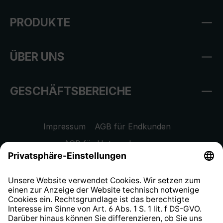
PRODUKTE
ÜBER UNS
GESCHÄFTSBEREICHE
Impressum
AGB für Endkunden
AGB für Unternehmen
Datenschutzhinweis
EU Data Act
Widerrufsrecht
Hinweisgeberschutzsystem
Barrierefreiheit