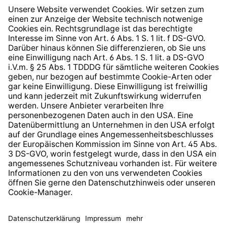
Widerrufsrecht
Hinweisgeberschutzsystem
Barrierefreiheit
* Alle Preise inkl. gesetzl. Mehrwertsteuer zzgl.
Versandkosten
und ggf. Nachnahmegebühren, wenn nicht
anders angegeben.