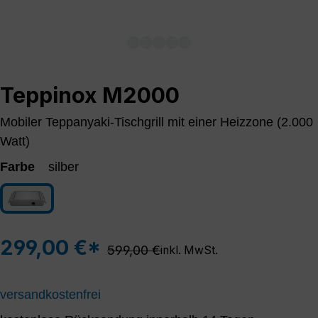
Teppinox M2000
Mobiler Teppanyaki-Tischgrill mit einer Heizzone (2.000
Watt)
Farbe
silber
silber
299,00 €*
Regulärer Preis:
599,00 €
inkl. MwSt.
versandkostenfrei