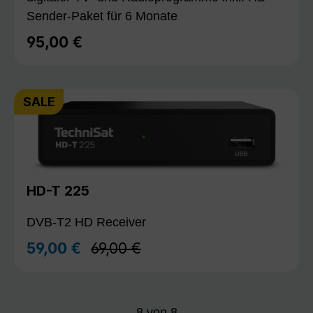
Sender-Paket für 6 Monate
95,00 €
Regulärer Preis:
SALE
HD-T 225
DVB-T2 HD Receiver
Regulärer Preis:
59,00 €
69,00 €
Verkaufspreis:
8
von
8