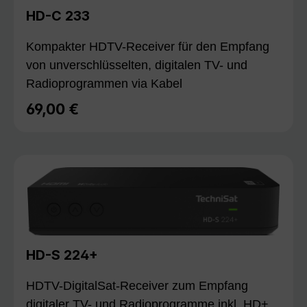
HD-C 233
Kompakter HDTV-Receiver für den Empfang
von unverschlüsselten, digitalen TV- und
Radioprogrammen via Kabel
69,00 €
Regulärer Preis:
HD-S 224+
HDTV-DigitalSat-Receiver zum Empfang
digitaler TV- und Radioprogramme inkl. HD+