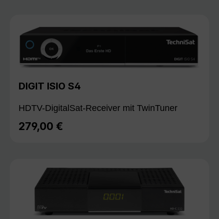
DIGIT ISIO S4
HDTV-DigitalSat-Receiver mit TwinTuner
279,00 €
Regulärer Preis: