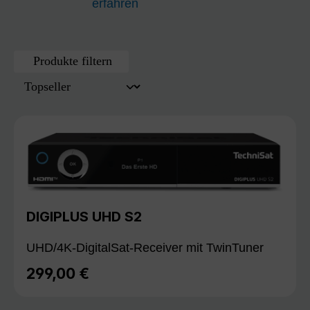
erfahren
Produkte filtern
DIGIPLUS UHD S2
UHD/4K-DigitalSat-Receiver mit TwinTuner
299,00 €
Regulärer Preis: