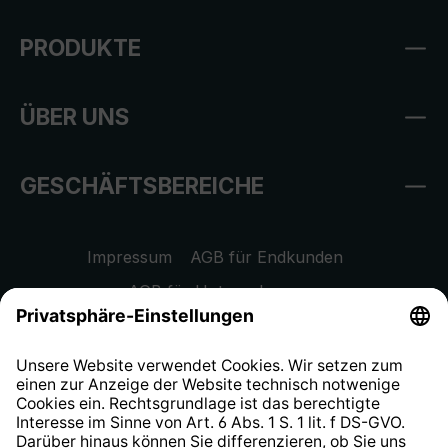
PRODUKTE
ÜBER UNS
GESCHÄFTSBEREICHE
Impressum
AGB für Endkunden
AGB für Unternehmen
Datenschutzhinweis
EU Data Act
Widerrufsrecht
Hinweisgeberschutzsystem
Barrierefreiheit