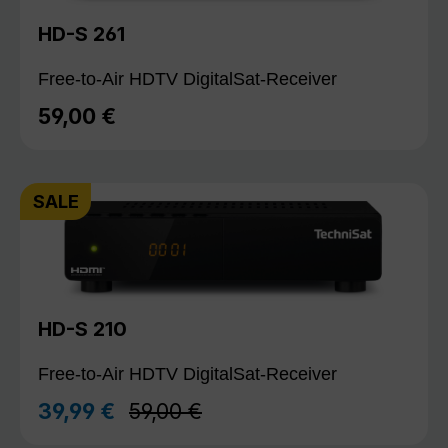
HD-S 261
Free-to-Air HDTV DigitalSat-Receiver
59,00 €
Regulärer Preis:
SALE
HD-S 210
Free-to-Air HDTV DigitalSat-Receiver
Regulärer Preis:
39,99 €
59,00 €
Verkaufspreis: