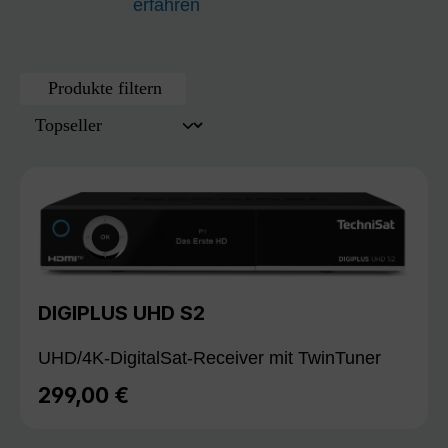
erfahren
Produkte filtern
DIGIPLUS UHD S2
UHD/4K-DigitalSat-Receiver mit TwinTuner
299,00 €
Regulärer Preis: