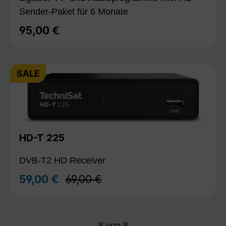
Sender-Paket für 6 Monate
95,00 €
Regulärer Preis:
SALE
HD-T 225
DVB-T2 HD Receiver
Regulärer Preis:
59,00 €
69,00 €
Verkaufspreis:
8
von
8