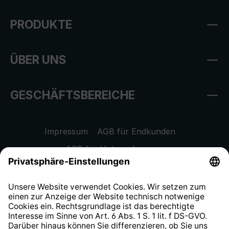
PRODUKTE
ÜBER UNS
GESCHÄFTSBEREICHE
Impressum
AGB für Endkunden
AGB für Unternehmen
Datenschutzhinweis
EU Data Act
Widerrufsrecht
Hinweisgeberschutzsystem
Barrierefreiheit