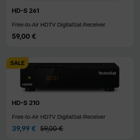
HD-S 261
Free-to-Air HDTV DigitalSat-Receiver
59,00 €
Regulärer Preis:
SALE
HD-S 210
Free-to-Air HDTV DigitalSat-Receiver
Regulärer Preis:
39,99 €
59,00 €
Verkaufspreis: