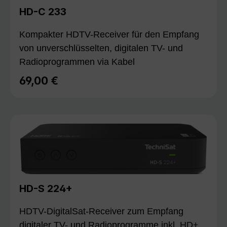
HD-C 233
Kompakter HDTV-Receiver für den Empfang
von unverschlüsselten, digitalen TV- und
Radioprogrammen via Kabel
69,00 €
Regulärer Preis:
HD-S 224+
HDTV-DigitalSat-Receiver zum Empfang
digitaler TV- und Radioprogramme inkl. HD+