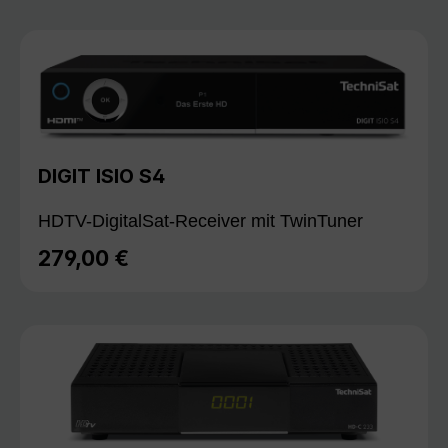
DIGIT ISIO S4
HDTV-DigitalSat-Receiver mit TwinTuner
279,00 €
Regulärer Preis: