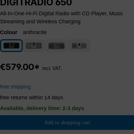
DIGITRADIO 650
All-In-One-Hi-Fi Digital Radio with CD Player, Music
Streaming and Wireless Charging
Colour
anthracite
white/silver
anthracite
anthracite/silver
walnut/anthracite
(This option is currently unavailable.)
€579.00*
incl. VAT.
free shipping
free returns within 14 days
Available, delivery time: 2-3 days
Add to shopping cart