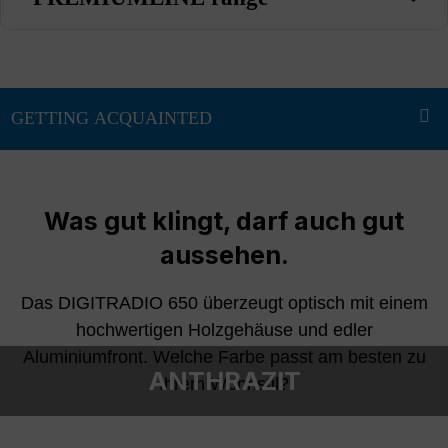
Was gut klingt, darf auch gut
aussehen.
Das DIGITRADIO 650 überzeugt optisch mit einem
hochwertigen Holzgehäuse und edler
Aluminiumfront. Welche Farbe passt am besten zu
ANTHRAZIT
Ihrem Wohnstil?