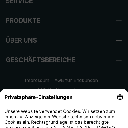
SERVICE
PRODUKTE
ÜBER UNS
GESCHÄFTSBEREICHE
Impressum
AGB für Endkunden
AGB für Unternehmen
Datenschutzhinweis
EU Data Act
Widerrufsrecht
Hinweisgeberschutzsystem