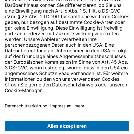
Barrierefreiheit
* Alle Preise inkl. gesetzl. Mehrwertsteuer zzgl.
Versandkosten
und ggf. Nachnahmegebühren, wenn nicht
anders angegeben.
© 2026 TechniSat Digital GmbH