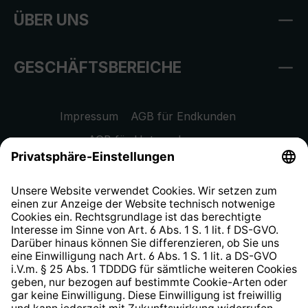
ÜBER UNS
GESCHÄFTSBEREICHE
Impressum
AGB für Endkunden
AGB für Unternehmen
Datenschutzhinweis
EU Data Act
Widerrufsrecht
Hinweisgeberschutzsystem
Barrierefreiheit