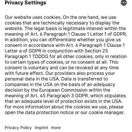
Privacy Policy
EU Data Act
Right of Withdrawal
Whistleblower Protection System
Web Accessibility
* All prices incl. VAT plus
shipping costs
and possible
delivery charges, if not stated otherwise.