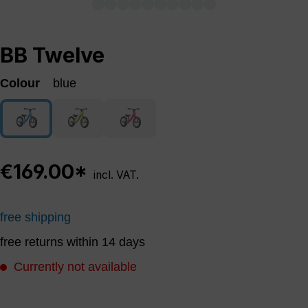
BB Twelve
Colour
blue
blue
green
magenta
(This option is currently unavailable.)
(This option is currently unavailable.)
(This option is currently unavailable.)
€169.00*
incl. VAT.
free shipping
free returns within 14 days
Currently not available