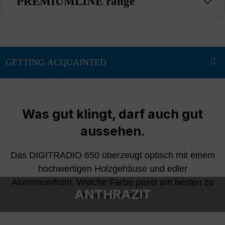
PREMIUMLINE range
Was gut klingt, darf auch gut
aussehen.
Das DIGITRADIO 650 überzeugt optisch mit einem
hochwertigen Holzgehäuse und edler
Aluminiumfront. Welche Farbe passt am besten zu
ANTHRAZIT
Ihrem Wohnstil?