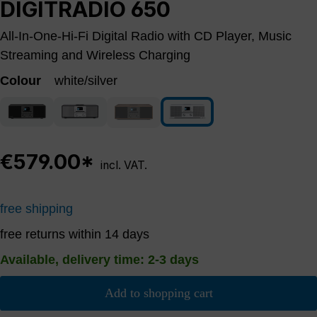
DIGITRADIO 650
All-In-One-Hi-Fi Digital Radio with CD Player, Music
Streaming and Wireless Charging
Colour
white/silver
white/silver
anthracite
anthracite/silver
walnut/anthracite
(This option is currently unavailable.)
€579.00*
incl. VAT.
free shipping
free returns within 14 days
Available, delivery time: 2-3 days
Add to shopping cart