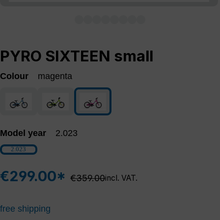
PYRO SIXTEEN small
Colour
magenta
blue
green
magenta
Model year
2.023
2.023
€299.00*
Regular price:
€359.00
incl. VAT.
free shipping