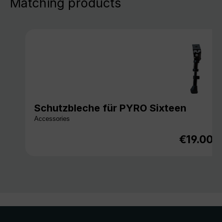
Matching products
Schutzbleche für PYRO Sixteen
Accessories
€19.00
Regular p