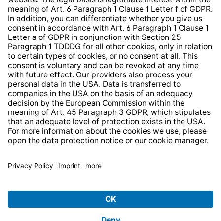
Web Accessibility
* All prices incl. VAT plus
shipping costs
and possible
delivery charges, if not stated otherwise.
© 2026 TechniSat Digital GmbH
TechniSat is a company of the
LEPPER Stiftung e.S.
.