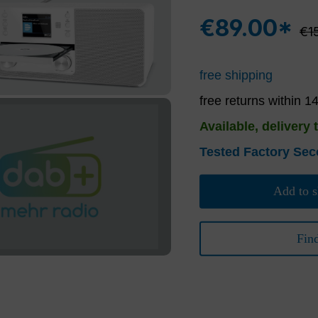
€89.00*
Reg
€1
free shipping
free returns within 1
Available, delivery 
Tested Factory Se
Add to s
Fin