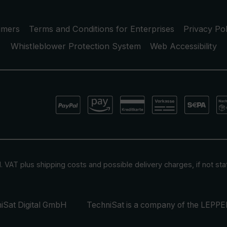
umers
Terms and Conditions for Enterprises
Privacy Pol
Whistleblower Protection System
Web Accessibility
cl. VAT plus
shipping costs
and possible delivery charges, if not st
iSat Digital GmbH
TechniSat is a company of the
LEPPER