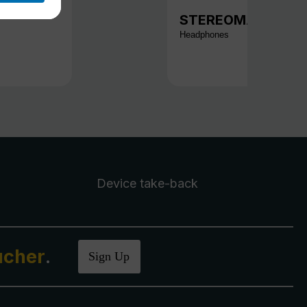
STEREOMAN 3
Headphones
Device take-back
ucher
.
Sign Up