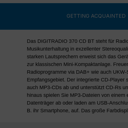
GETTING ACQUAINTED
Das DIGITRADIO 370 CD BT steht für Radi
Zusatzinformationen, Sender- oder Titelnamen a
Musikunterhaltung in exzellenter Stereoqualit
Zusammenspiel von Display und den struk
starken Lautsprechern erweist sich das Gerät
zwei Drehreglern auf der Gerätefront sorgt
zur klassischen Mini-Kompaktanlage. Freuen 
Bedienung des DIGITRADIO 370 CD BT. Auch
Radioprogramme via DAB+ wie auch UKW-S
Musikstreams kommen hier voll auf ihre K
Empfangsgebiet. Der integrierte CD-Player 
DIGITRADIO 370 CD BT empfängt Audiostre
auch MP3-CDs ab und unterstützt CD-Rs u
Ideal für alle, die ein passendes Abspielgerä
hinaus spielen Sie MP3-Dateien von einem
dem PC oder dem Smartphone suchen oder d
Datenträger ab oder laden am USB-Anschlus
B. ihr Smartphone, auf. Das große Farbdispl