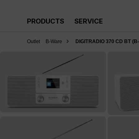
p to main content
Skip to search
Skip to main navigation
PRODUCTS
SERVICE
Outlet
B-Ware
DIGITRADIO 370 CD BT (B
Skip image gallery