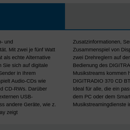
o- und
n. Das
ät. Mit zwei je fünf Watt
turierten Tasten sowie
 als echte Alternative
 für die sehr einfache
Sie sich auf digitale
 Fans von digitalen
ender in Ihrem
osten, denn das
spielt Audio-CDs wie
ams via Bluetooth.
nd CD-RWs. Darüber
t für Musikdateien auf
 externen USB-
ie abonnierten
s andere Geräte, wie z.
Musikstreamingdienste in
ay zeigt