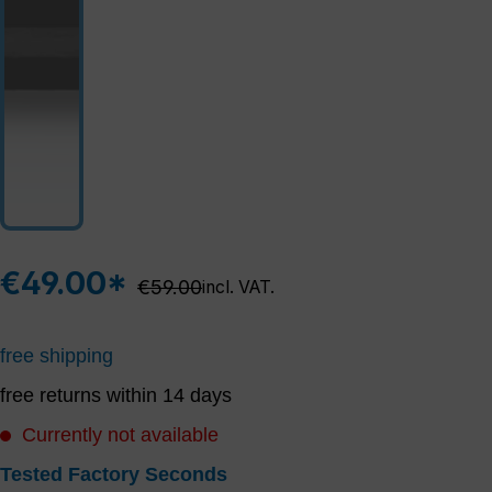
€49.00*
Regular price:
€59.00
incl. VAT.
free shipping
free returns within 14 days
Currently not available
Tested Factory Seconds