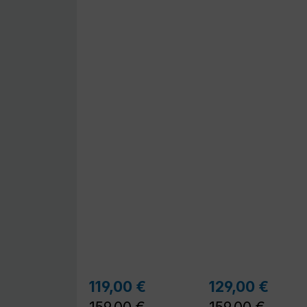
Regulärer Preis:
Regu
119,00 €
129,00 €
Verkaufspreis:
Verkaufspreis: