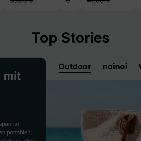
59,00 €
€
49,00 €
Top Stories
Outdoor
noinoi
 mit
spannte
en portablen