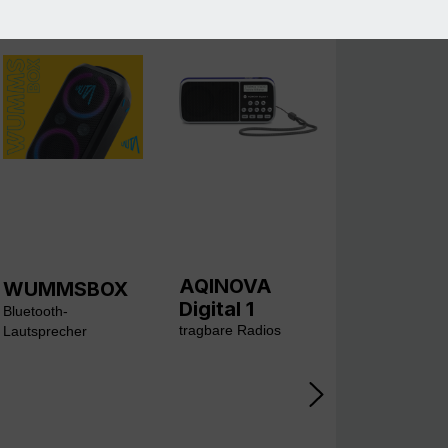
AQINOVA
WUMMSBOX
Digital 1
Bluetooth-
tragbare Radios
Lautsprecher