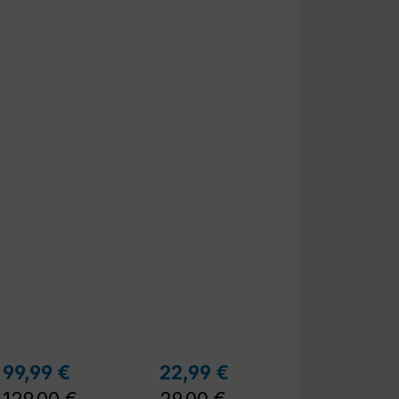
r Preis:
Regulärer Preis:
Regulärer Preis:
99,99 €
22,99 €
Verkaufspreis:
Verkaufspreis: