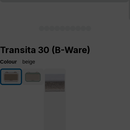
Transita 30 (B-Ware)
Colour
beige
beige
green
(This option is currently unavailable.)