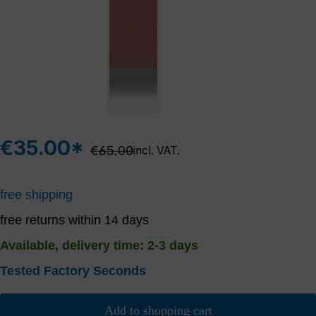
€35.00*
Regular price:
€65.00
incl. VAT.
free shipping
free returns within 14 days
Available, delivery time: 2-3 days
Tested Factory Seconds
Add to shopping cart