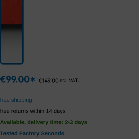
€99.00*
Regular price:
€149.00
incl. VAT.
free shipping
free returns within 14 days
Available, delivery time: 2-3 days
Tested Factory Seconds