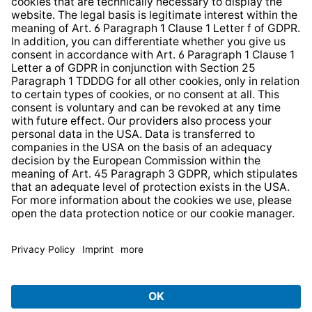
Web Accessibility
* All prices incl. VAT plus
shipping costs
and possible
delivery charges, if not stated otherwise.
© 2026 TechniSat Digital GmbH