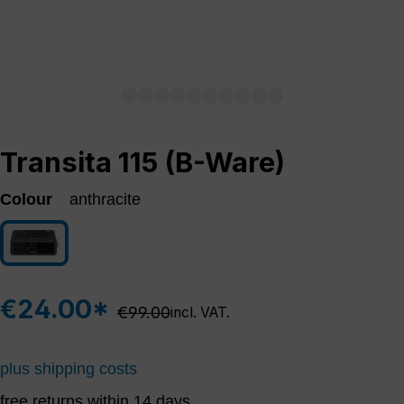
Transita 115 (B-Ware)
Colour
anthracite
anthracite
€24.00*
Regular price:
€99.00
incl. VAT.
plus shipping costs
free returns within 14 days