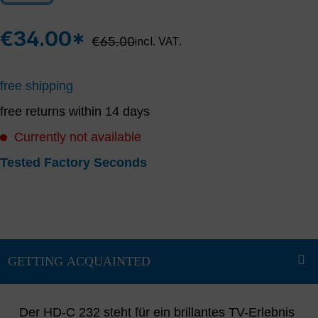
€34.00*
Regular price:
€65.00
incl. VAT.
free shipping
free returns within 14 days
Currently not available
Tested Factory Seconds
Der HD-C 232 steht für ein brillantes TV-Erlebnis