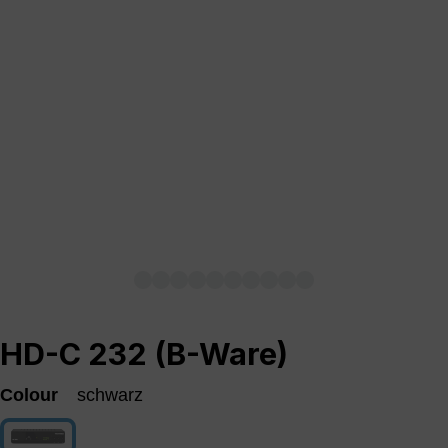
HD-C 232 (B-Ware)
Colour
schwarz
schwarz
(This option is currently unavailable.)