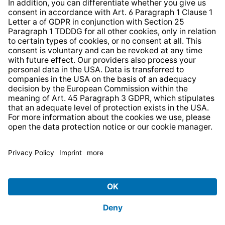
* All prices incl. VAT plus
shipping costs
and possible
delivery charges, if not stated otherwise.
© 2026 TechniSat Digital GmbH
TechniSat is a company of the
LEPPER Stiftung e.S.
.