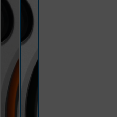
silver/orange
white/silver