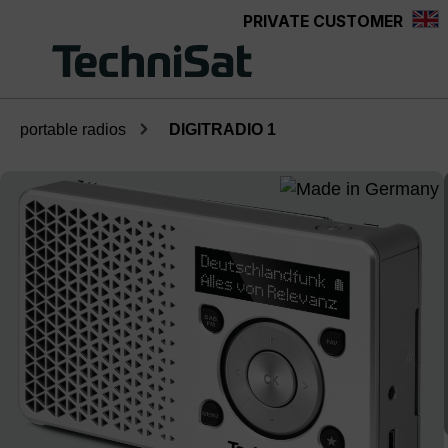
PRIVATE CUSTOMER
Skip to main content
portable radios
DIGITRADIO 1
Skip image gallery