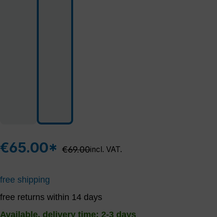
€65.00*
Regular price:
€69.00
incl. VAT.
free shipping
free returns within 14 days
Available, delivery time: 2-3 days