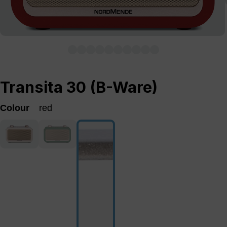
Transita 30 (B-Ware)
Colour
red
beige
green
(This option is currently unavailable.)