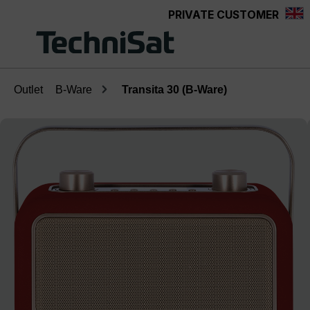
PRIVATE CUSTOMER
Skip to main content
Outlet
B-Ware
Transita 30 (B-Ware)
Skip image gallery