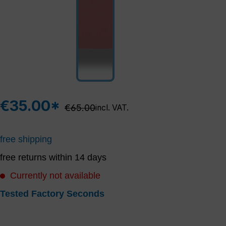
€35.00*
Regular price:
€65.00
incl. VAT.
free shipping
free returns within 14 days
Currently not available
Tested Factory Seconds