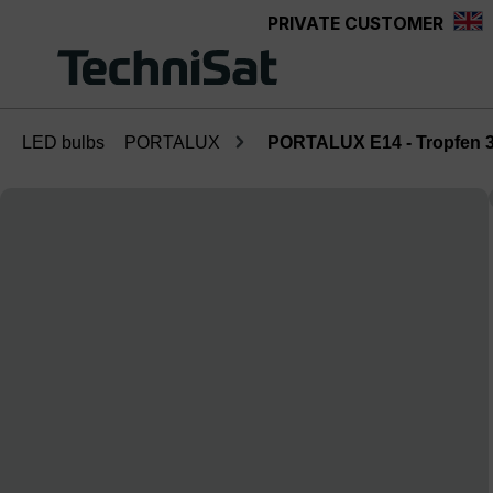
PRIVATE CUSTOMER
Skip to main content
LED bulbs
PORTALUX
PORTALUX E14 - Tropfen 
Skip image gallery