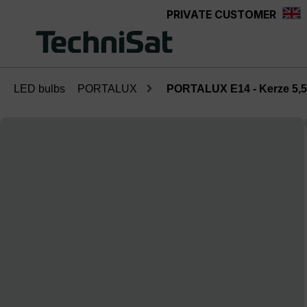
PRIVATE CUSTOMER
Skip to main content
LED bulbs
PORTALUX
PORTALUX E14 - Kerze 5,
Skip image gallery