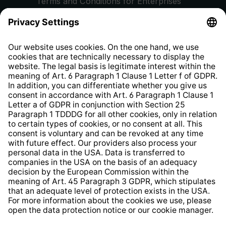
Terms and Conditions for Enterprises
Privacy Policy
EU Data Act
Right of Withdrawal
Whistleblower Protection System
Web Accessibility
* All prices incl. VAT plus
shipping costs
and possible