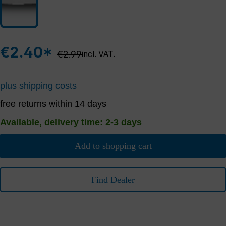
€2.40*
Regular price:
€2.99
incl. VAT.
plus shipping costs
free returns within 14 days
Available, delivery time: 2-3 days
Add to shopping cart
Find Dealer