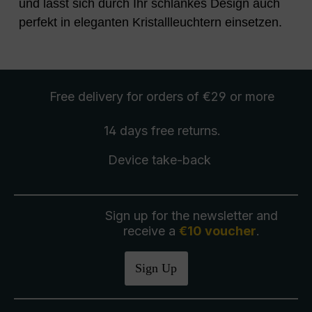
und lässt sich durch Ihr schlankes Design auch
perfekt in eleganten Kristallleuchtern einsetzen.
Free delivery
for orders of €29 or more
14 days free
returns
.
Device take-back
Sign up for the newsletter and
receive a
€10 voucher
.
Sign Up