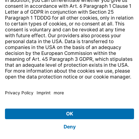
* All prices incl. VAT plus
shipping costs
and possible
delivery charges, if not stated otherwise.
© 2026 TechniSat Digital GmbH
TechniSat is a company of the
LEPPER Stiftung e.S.
.