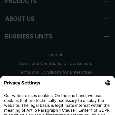
PRODUCTS
ABOUT US
BUSINESS UNITS
Imprint
Terms and Conditions for Consumers
Terms and Conditions for Enterprises
Privacy Policy
EU Data Act
Right of Withdrawal
Whistleblower Protection System
Web Accessibility