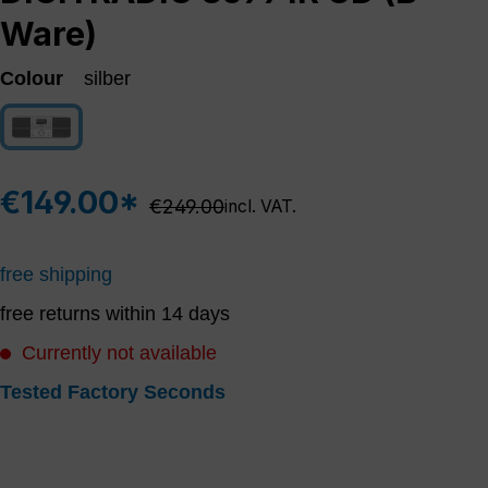
Ware)
Colour
silber
silber
(This option is currently unavailable.)
€149.00*
Regular price:
€249.00
incl. VAT.
free shipping
free returns within 14 days
Currently not available
Tested Factory Seconds