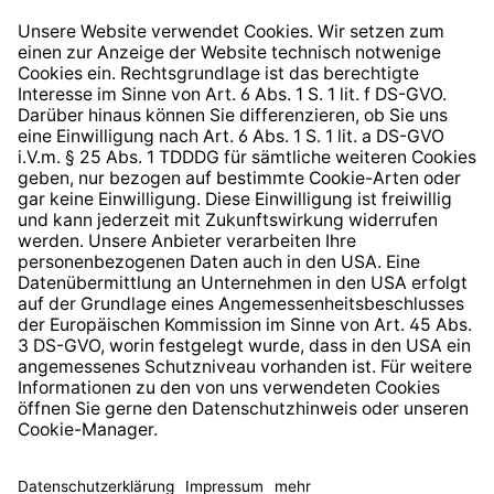
Widerrufsrecht
Hinweisgeberschutzsystem
Barrierefreiheit
* Alle Preise inkl. gesetzl. Mehrwertsteuer zzgl.
Versandkosten
und ggf. Nachnahmegebühren, wenn nicht
anders angegeben.