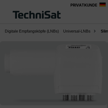
PRIVATKUNDE
Zum Hauptinhalt springen
Digitale Empfangsköpfe (LNBs)
Universal-LNBs
Sli
Bildergalerie überspringen