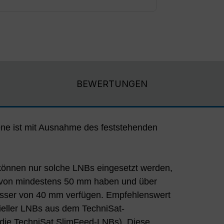
BEWERTUNGEN
iene ist mit Ausnahme des feststehenden
können nur solche LNBs eingesetzt werden,
 von mindestens 50 mm haben und über
sser von 40 mm verfügen. Empfehlenswert
ieller LNBs aus dem TechniSat-
 die TechniSat SlimFeed-LNBs). Diese