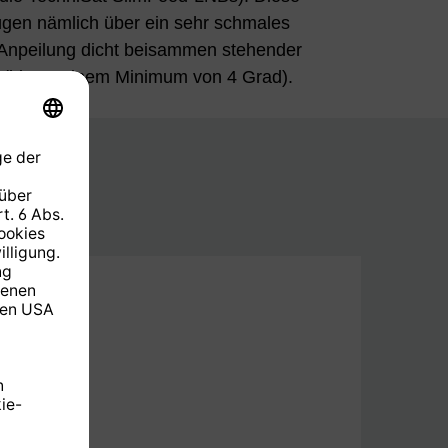
gen nämlich über ein sehr schmales
 Anpeilung dicht beisammen stehender
t (bis zu einem Minimum von 4 Grad).