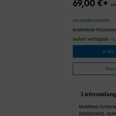
69,00 €*
in
versandkostenfrei
kostenlose Rücksend
sofort verfügbar - L
In den
Händl
Lieferumfan
Multifeed-Schiene
(0000/0443), Sch