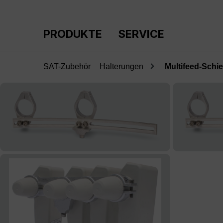
m Hauptinhalt springen
Zur Suche springen
Zur Hauptnavigation springen
PRODUKTE
SERVICE
SAT-Zubehör
Halterungen
Multifeed-Schi
Bildergalerie überspringen