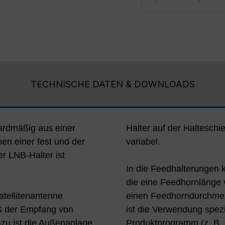
TECHNISCHE DATEN & DOWNLOADS
ardmäßig aus einer
Halter auf der Haltesch
en einer fest und der
variabel.
er LNB-Halter ist
In die Feedhalterungen 
die eine Feedhornlänge
atellitenantenne
einen Feedhorndurchme
der Empfang von
ist die Verwendung spez
azu ist die Außenanlage
Produktprogramm (z. B.