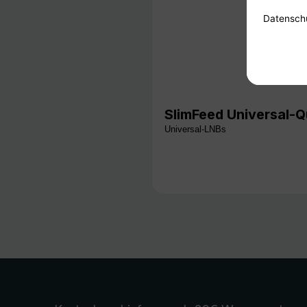
SlimFeed Universal-
Universal-LNBs