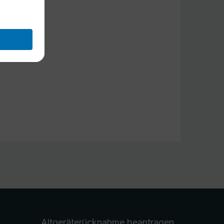
Altgeräterücknahme
beantragen