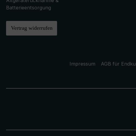
Altgeräterücknahme &
Batterieentsorgung
Vertrag widerrufen
Impressum
AGB für Endk