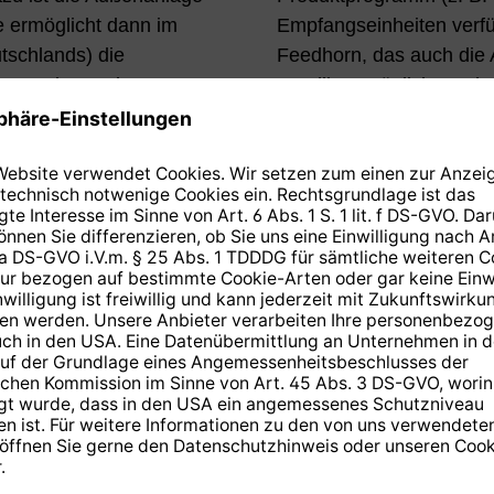
e ermöglicht dann im
Empfangseinheiten verfü
utschlands) die
Feedhorn, das auch die
ie Anordnung der LNB-
Satelliten möglich mach