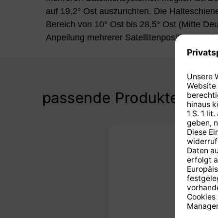
auf 19,2° Ost auszurichten. Die Halteschien
Bereich von 10° Ost bis 28,5° Ost (Mitte De
Anpeilung mehrerer Satellitenpositionen. D
passende Produkte