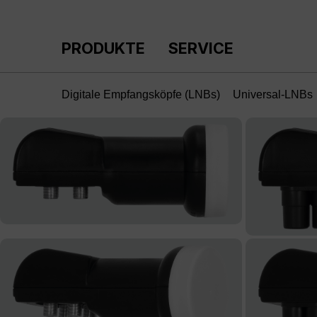
m Hauptinhalt springen
Zur Suche springen
Zur Hauptnavigation springen
PRODUKTE
SERVICE
Digitale Empfangsköpfe (LNBs)
Universal-LNBs
Bildergalerie überspringen