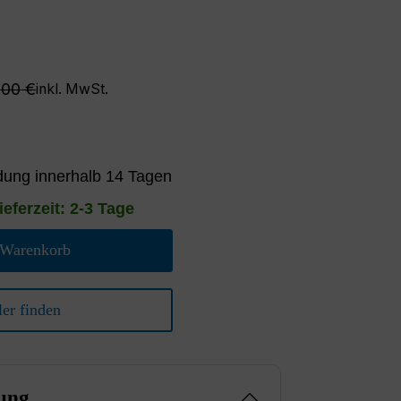
ulärer Preis:
,00 €
inkl. MwSt.
ung innerhalb 14 Tagen
ieferzeit: 2-3 Tage
 Warenkorb
er finden
ung