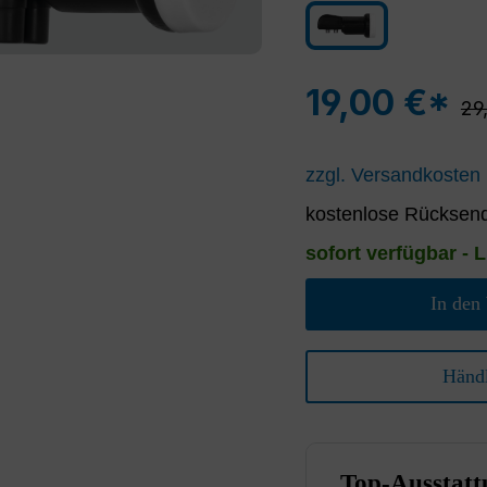
schwarz
19,00 €*
Reg
29
zzgl. Versandkosten
kostenlose Rücksend
sofort verfügbar - L
In den
Händl
Top-Ausstatt