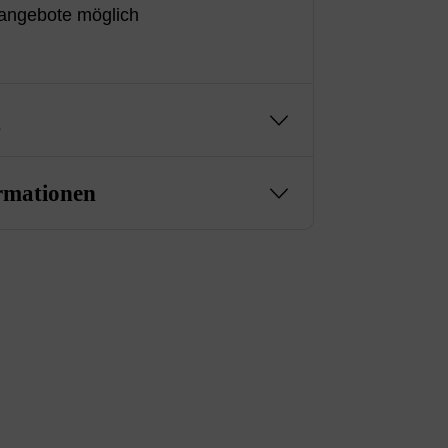
angebote möglich
g
rmationen