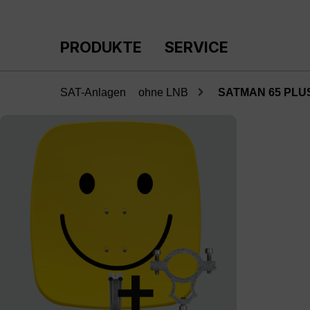
m Hauptinhalt springen
Zur Suche springen
Zur Hauptnavigation springen
PRODUKTE
SERVICE
SAT-Anlagen
ohne LNB
SATMAN 65 PLUS,
Bildergalerie überspringen